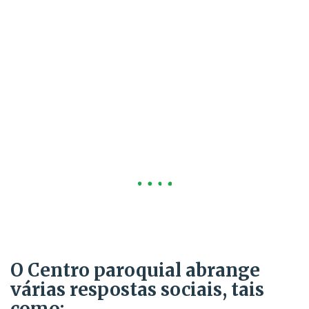
Este Centro contribui para a
promoção integral de todos os
habitantes da paróquia,
quaisquer que sejam as suas
crenças religiosas, com vista a
colaborar para a sua
transformação numa
verdadeira comunidade
humana.
O Centro paroquial abrange
várias respostas sociais, tais
como: