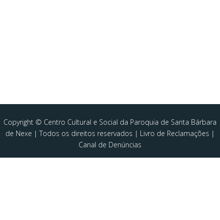
Copyright © Centro Cultural e Social da Paroquia de Santa Bárbara
de Nexe | Todos os direitos reservados |
Livro de Reclamações
|
Canal de Denúncias
MENU
Home
Quem Somos
Novidades
Documentos
Respostas sociais