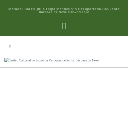
Morada: Rua Pe. Júlio Tropa Mendes nº 9 e 11 apartado 5205 Santa
Bárbara de Nexe 8005-701 Faro
Centro Cultural e
Social da Paroquia de
Santa Bárbara de