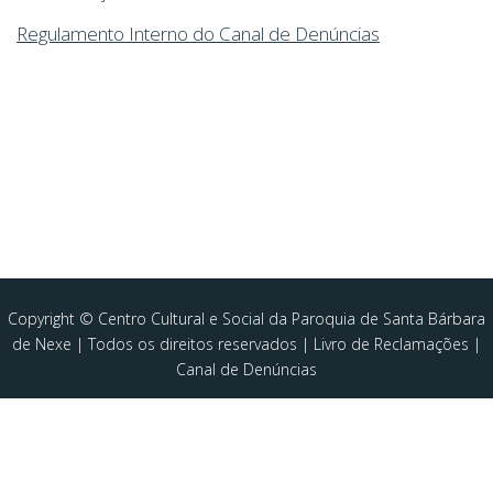
Regulamento Interno do Canal de Denúncias
Copyright © Centro Cultural e Social da Paroquia de Santa Bárbara
de Nexe | Todos os direitos reservados |
Livro de Reclamações
|
Canal de Denúncias
MENU
Home
Quem Somos
Novidades