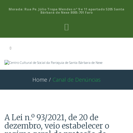
Morada: Rua Pe. Júlio Tropa Mendes nº 9 e 11 apartado 5205 Santa
Bárbara de Nexe 8005-701 Faro
Home
/
Canal de Denúncias
A Lei n.º 93/2021, de 20 de
dezembro, veio estabelecer o